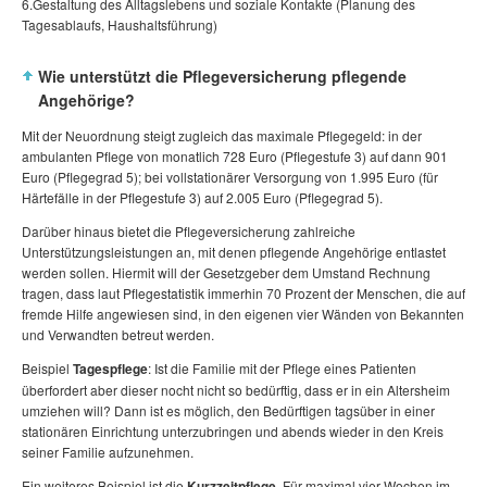
6.Gestaltung des Alltagslebens und soziale Kontakte (Planung des
Tagesablaufs, Haushaltsführung)
Wie unterstützt die Pflegeversicherung pflegende
Angehörige?
Mit der Neuordnung steigt zugleich das maximale Pflegegeld: in der
ambulanten Pflege von monatlich 728 Euro (Pflegestufe 3) auf dann 901
Euro (Pflegegrad 5); bei vollstationärer Versorgung von 1.995 Euro (für
Härtefälle in der Pflegestufe 3) auf 2.005 Euro (Pflegegrad 5).
Darüber hinaus bietet die Pflegeversicherung zahlreiche
Unterstützungsleistungen an, mit denen pflegende Angehörige entlastet
werden sollen. Hiermit will der Gesetzgeber dem Umstand Rechnung
tragen, dass laut Pflegestatistik immerhin 70 Prozent der Menschen, die auf
fremde Hilfe angewiesen sind, in den eigenen vier Wänden von Bekannten
und Verwandten betreut werden.
Beispiel
Tagespflege
: Ist die Familie mit der Pflege eines Patienten
überfordert aber dieser nocht nicht so bedürftig, dass er in ein Altersheim
umziehen will? Dann ist es möglich, den Bedürftigen tagsüber in einer
stationären Einrichtung unterzubringen und abends wieder in den Kreis
seiner Familie aufzunehmen.
Ein weiteres Beispiel ist die
Kurzzeitpflege
. Für maximal vier Wochen im