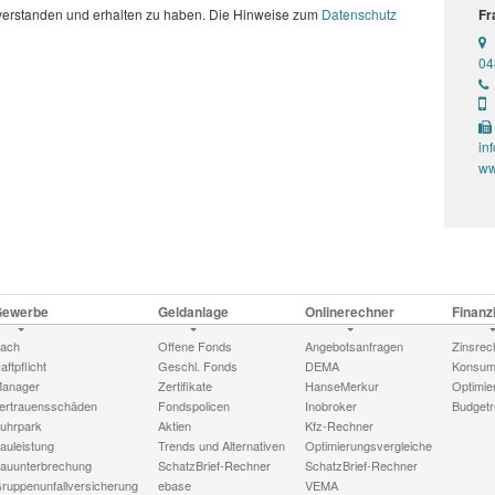
n, verstanden und erhalten zu haben. Die Hinweise zum
Datenschutz
Fr
04
in
ww
Gewerbe
Geldanlage
Onlinerechner
Finanz
ach
Offene Fonds
Angebotsanfragen
Zinsrec
aftpflicht
Geschl. Fonds
DEMA
Konsume
anager
Zertifikate
HanseMerkur
Optimie
ertrauensschäden
Fondspolicen
Inobroker
Budgetr
uhrpark
Aktien
Kfz-Rechner
auleistung
Trends und Alternativen
Optimierungsvergleiche
auunterbrechung
SchatzBrief-Rechner
SchatzBrief-Rechner
ruppenunfallversicherung
ebase
VEMA