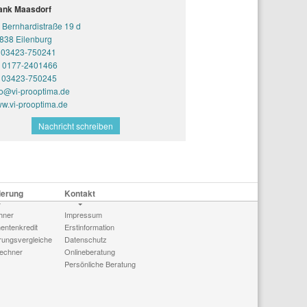
ank Maasdorf
Bernhardistraße 19 d
838 Eilenburg
03423-750241
0177-2401466
03423-750245
fo@vi-prooptima.de
w.vi-prooptima.de
Nachricht schreiben
ierung
Kontakt
hner
Impressum
ntenkredit
Erstinformation
rungsvergleiche
Datenschutz
echner
Onlineberatung
Persönliche Beratung