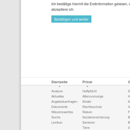
Ich bestätige hiermit die Erstinformation gelese
akzeptiere ich.
Bestätigen und weiter
Startseite
Privat
Analyse
Haftpflicht
S
Aktuelles
Altersvorsorge
H
Angebotsanfragen
Kinder
M
Dokumente
Rechtsschutz
V
Wissenswertes
Reisen
F
Suche
Sozialversicherung
B
Lexikon
Senioren
B
Tiere
G