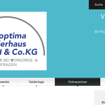
Suche
V
Ihr Pa
ewerbe
Geldanlage
Onlinerechner
VI