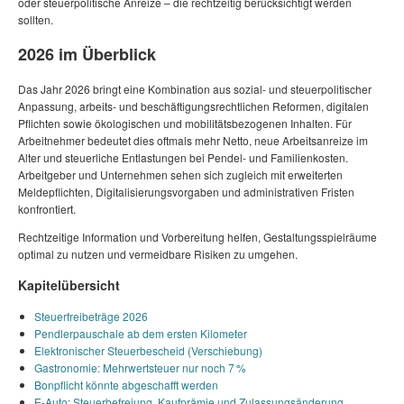
oder steuerpolitische Anreize – die rechtzeitig berücksichtigt werden
sollten.
2026 im Überblick
Das Jahr 2026 bringt eine Kombination aus sozial‑ und steuerpolitischer
Anpassung, arbeits‑ und beschäftigungsrechtlichen Reformen, digitalen
Pflichten sowie ökologischen und mobilitätsbezogenen Inhalten. Für
Arbeitnehmer bedeutet dies oftmals mehr Netto, neue Arbeitsanreize im
Alter und steuerliche Entlastungen bei Pendel‑ und Familienkosten.
Arbeitgeber und Unternehmen sehen sich zugleich mit erweiterten
Meldepflichten, Digitalisierungsvorgaben und administrativen Fristen
konfrontiert.
Rechtzeitige Information und Vorbereitung helfen, Gestaltungsspielräume
optimal zu nutzen und vermeidbare Risiken zu umgehen.
Kapitelübersicht
Steuerfreibeträge 2026
Pendlerpauschale ab dem ersten Kilometer
Elektronischer Steuerbescheid (Verschiebung)
Gastronomie: Mehrwertsteuer nur noch 7 %
Bonpflicht könnte abgeschafft werden
E‑Auto: Steuerbefreiung, Kaufprämie und Zulassungsänderung