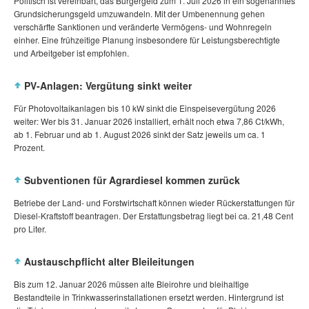
Politisch ist vereinbart, das Bürgergeld zum 1. Juli 2026 in ein sogenanntes
Grundsicherungsgeld umzuwandeln. Mit der Umbenennung gehen
verschärfte Sanktionen und veränderte Vermögens‑ und Wohnregeln
einher. Eine frühzeitige Planung insbesondere für Leistungsberechtigte
und Arbeitgeber ist empfohlen.
PV‑Anlagen: Vergütung sinkt weiter
Für Photovoltaikanlagen bis 10 kW sinkt die Einspeisevergütung 2026
weiter: Wer bis 31. Januar 2026 installiert, erhält noch etwa 7,86 Ct/kWh,
ab 1. Februar und ab 1. August 2026 sinkt der Satz jeweils um ca. 1
Prozent.
Subventionen für Agrardiesel kommen zurück
Betriebe der Land‑ und Forstwirtschaft können wieder Rückerstattungen für
Diesel‑Kraftstoff beantragen. Der Erstattungsbetrag liegt bei ca. 21,48 Cent
pro Liter.
Austauschpflicht alter Bleileitungen
Bis zum 12. Januar 2026 müssen alte Bleirohre und bleihaltige
Bestandteile in Trinkwasserinstallationen ersetzt werden. Hintergrund ist