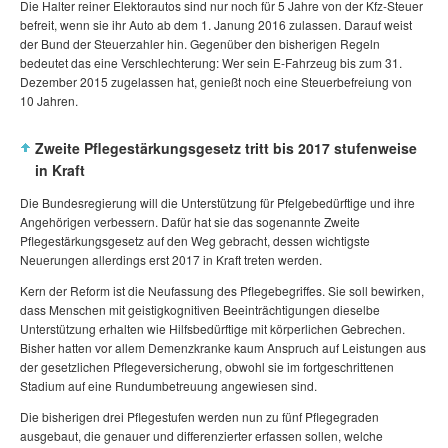
Die Halter reiner Elektorautos sind nur noch für 5 Jahre von der Kfz-Steuer
befreit, wenn sie ihr Auto ab dem 1. Janung 2016 zulassen. Darauf weist
der Bund der Steuerzahler hin. Gegenüber den bisherigen Regeln
bedeutet das eine Verschlechterung: Wer sein E-Fahrzeug bis zum 31.
Dezember 2015 zugelassen hat, genießt noch eine Steuerbefreiung von
10 Jahren.
Zweite Pflegestärkungsgesetz tritt bis 2017 stufenweise
in Kraft
Die Bundesregierung will die Unterstützung für Pfelgebedürftige und ihre
Angehörigen verbessern. Dafür hat sie das sogenannte Zweite
Pflegestärkungsgesetz auf den Weg gebracht, dessen wichtigste
Neuerungen allerdings erst 2017 in Kraft treten werden.
Kern der Reform ist die Neufassung des Pflegebegriffes. Sie soll bewirken,
dass Menschen mit geistigkognitiven Beeinträchtigungen dieselbe
Unterstützung erhalten wie Hilfsbedürftige mit körperlichen Gebrechen.
Bisher hatten vor allem Demenzkranke kaum Anspruch auf Leistungen aus
der gesetzlichen Pflegeversicherung, obwohl sie im fortgeschrittenen
Stadium auf eine Rundumbetreuung angewiesen sind.
Die bisherigen drei Pflegestufen werden nun zu fünf Pflegegraden
ausgebaut, die genauer und differenzierter erfassen sollen, welche