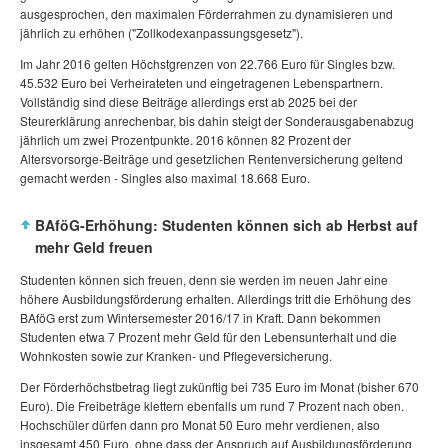
ausgesprochen, den maximalen Förderrahmen zu dynamisieren und
jährlich zu erhöhen ("Zollkodexanpassungsgesetz").
Im Jahr 2016 gelten Höchstgrenzen von 22.766 Euro für Singles bzw.
45.532 Euro bei Verheirateten und eingetragenen Lebenspartnern.
Vollständig sind diese Beiträge allerdings erst ab 2025 bei der
Steurerklärung anrechenbar, bis dahin steigt der Sonderausgabenabzug
jährlich um zwei Prozentpunkte. 2016 können 82 Prozent der
Altersvorsorge-Beiträge und gesetzlichen Rentenversicherung geltend
gemacht werden - Singles also maximal 18.668 Euro.
BAföG-Erhöhung: Studenten können sich ab Herbst auf
mehr Geld freuen
Studenten können sich freuen, denn sie werden im neuen Jahr eine
höhere Ausbildungsförderung erhalten. Allerdings tritt die Erhöhung des
BAföG erst zum Wintersemester 2016/17 in Kraft. Dann bekommen
Studenten etwa 7 Prozent mehr Geld für den Lebensunterhalt und die
Wohnkosten sowie zur Kranken- und Pflegeversicherung.
Der Förderhöchstbetrag liegt zukünftig bei 735 Euro im Monat (bisher 670
Euro). Die Freibeträge klettern ebenfalls um rund 7 Prozent nach oben.
Hochschüler dürfen dann pro Monat 50 Euro mehr verdienen, also
insgesamt 450 Euro, ohne dass der Anspruch auf Ausbildungsförderung