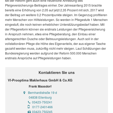
Mit der Reform geht auch eine neuerliche Anhebung des
Pfelgeversicherungs-Beitrages einher. Der Jahresanfang 2015 brachte
bereits eine Erhöhung von 2,05 auf jetzt 2,35 Prozent mit sich, 2017 wird
der Beitrag um weitere 0,2 Prozentpunkte steigen. Im Gegenzug profitieren
mehr Menschen von Hilfsleistungen. So werden in Pflegestufe 1 Menschen
eingestuft, die noch keinen erheblichen Unterstützungsbedarf haben. Mit
der Pflegereform können sie erstmals Leistungen der Pflegeversicherung
in Anspruch nehmen, etwa eine Pflegeberatung, den Einbau einer
altersgerechten Dusche oder Betreuungsleistungen. Auch soll in der
vollstationären Pflege die Höhe des Eigenanteils, der aus eigener Tasche
gezahlt werden muss, zukünftig nicht mehr steigen. Laut Schätzungen der
Bundesregierung werden aufgrund der Reform 500.000 Menschen
erstmals Ansprüche auf Pflegeleistungen haben.
Kontaktieren Sie uns
VI-Prooptima Maklerhaus GmbH & Co.KG
Frank Maasdorf
Bernhardistraße 19 d
04838 Eilenburg
03423-750241
0177-2401466
03423-750245