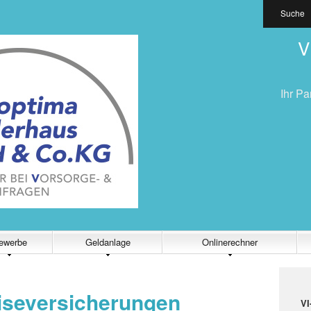
Suche
V
Ihr Pa
ewerbe
Geldanlage
Onlinerechner
eiseversicherungen
VI