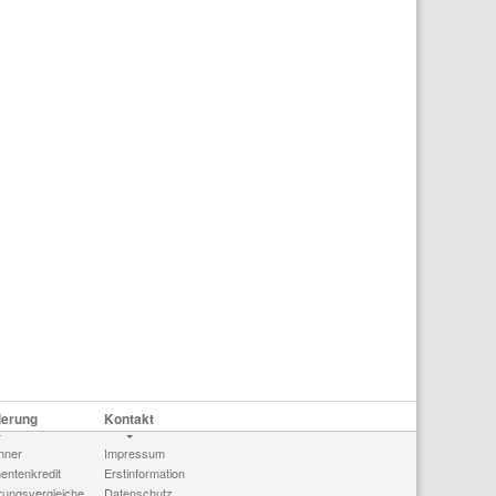
ierung
Kontakt
hner
Impressum
ntenkredit
Erstinformation
rungsvergleiche
Datenschutz