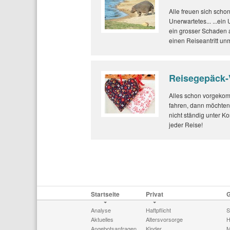
Alle freuen sich scho
Unerwartetes... ...ei
ein grosser Schaden a
einen Reiseantritt u
Reisegepäck-
Alles schon vorgekom
fahren, dann möchten
nicht ständig unter K
jeder Reise!
Startseite
Privat
Analyse
Haftpflicht
S
Aktuelles
Altersvorsorge
H
Angebotsanfragen
Kinder
M