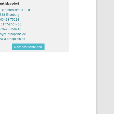
ank Maasdorf
Bernhardistraße 19 d
838 Eilenburg
03423-750241
0177-2401466
03423-750245
fo@vi-prooptima.de
w.vi-prooptima.de
Nachricht schreiben