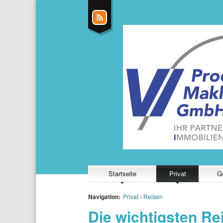
Startseite
Privat
G
Navigation:
Privat
Reisen
Die wichtigsten R