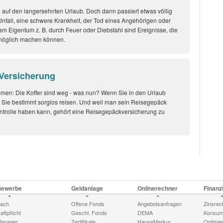
n auf den langersehnten Urlaub. Doch dann passiert etwas völlig
n Unfall, eine schwere Krankheit, der Tod eines Angehörigen oder
m Eigentum z. B. durch Feuer oder Diebstahl sind Ereignisse, die
nmöglich machen können.
Versicherung
men: Die Koffer sind weg - was nun? Wenn Sie in den Urlaub
 Sie bestimmt sorglos reisen. Und weil man sein Reisegepäck
ontrolle haben kann, gehört eine Reisegepäckversicherung zu
Gewerbe
Geldanlage
Onlinerechner
Finanz
ach
Offene Fonds
Angebotsanfragen
Zinsrec
aftpflicht
Geschl. Fonds
DEMA
Konsume
anager
Zertifikate
HanseMerkur
Optimie