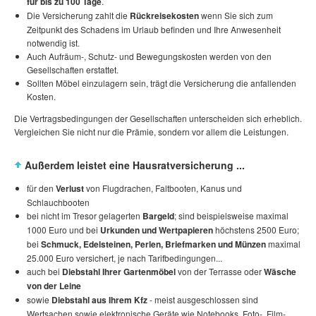
für bis zu 100 Tage
.
Die Versicherung zahlt die
Rückreisekosten
wenn Sie sich zum
Zeitpunkt des Schadens im Urlaub befinden und Ihre Anwesenheit
notwendig ist.
Auch Aufräum-, Schutz- und Bewegungskosten werden von den
Gesellschaften erstattet.
Sollten Möbel einzulagern sein, trägt die Versicherung die anfallenden
Kosten.
Die Vertragsbedingungen der Gesellschaften unterscheiden sich erheblich.
Vergleichen Sie nicht nur die Prämie, sondern vor allem die Leistungen.
Außerdem leistet eine Hausratversicherung ...
für den
Verlust
von Flugdrachen, Faltbooten, Kanus und
Schlauchbooten
bei nicht im Tresor gelagerten
Bargeld
; sind beispielsweise maximal
1000 Euro und bei
Urkunden und Wertpapieren
höchstens 2500 Euro;
bei
Schmuck, Edelsteinen, Perlen, Briefmarken und Münzen
maximal
25.000 Euro versichert, je nach Tarifbedingungen...
auch bei
Diebstahl Ihrer Gartenmöbel
von der Terrasse oder
Wäsche
von der Leine
sowie
Diebstahl aus Ihrem Kfz
- meist ausgeschlossen sind
Wertsachen sowie elektronische Geräte wie Notebooks, Foto-, Film-