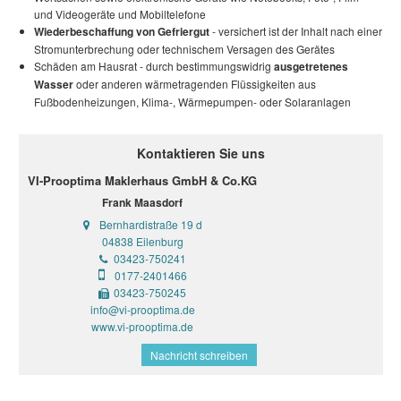
und Videogeräte und Mobiltelefone
Wiederbeschaffung von Gefriergut
- versichert ist der Inhalt nach einer
Stromunterbrechung oder technischem Versagen des Gerätes
Schäden am Hausrat - durch bestimmungswidrig
ausgetretenes
Wasser
oder anderen wärmetragenden Flüssigkeiten aus
Fußbodenheizungen, Klima-, Wärmepumpen- oder Solaranlagen
Kontaktieren Sie uns
VI-Prooptima Maklerhaus GmbH & Co.KG
Frank Maasdorf
Bernhardistraße 19 d
04838 Eilenburg
03423-750241
0177-2401466
03423-750245
info@vi-prooptima.de
www.vi-prooptima.de
Nachricht schreiben