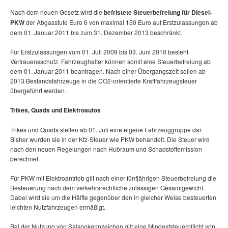
Nach dem neuen Gesetz wird die
befristete Steuerbefreiung für Diesel-
PKW
der Abgasstufe Euro 6 von maximal 150 Euro auf Erstzulassungen ab
dem 01. Januar 2011 bis zum 31. Dezember 2013 beschränkt.
Für Erstzulassungen vom 01. Juli 2009 bis 03. Juni 2010 besteht
Vertrauensschutz. Fahrzeughalter können somit eine Steuerbefreiung ab
dem 01. Januar 2011 beantragen. Nach einer Übergangszeit sollen ab
2013 Bestandsfahrzeuge in die CO2-orientierte Kraftfahrzeugsteuer
übergeführt werden.
Trikes, Quads und Elektroautos
Trikes und Quads stellen ab 01. Juli eine eigene Fahrzeuggruppe dar.
Bisher wurden sie in der Kfz-Steuer wie PKW behandelt. Die Steuer wird
nach den neuen Regelungen nach Hubraum und Schadstoffemission
berechnet.
Für PKW mit Elektroantrieb gilt nach einer fünfjährigen Steuerbefreiung die
Besteuerung nach dem verkehrsrechtliche zulässigen Gesamtgewicht.
Dabei wird sie um die Hälfte gegenüber den in gleicher Weise besteuerten
leichten Nutzfahrzeugen ermäßigt.
Bei der Nutzung von Saisonkennzeichen gilt eine Mindeststeuerpflicht von