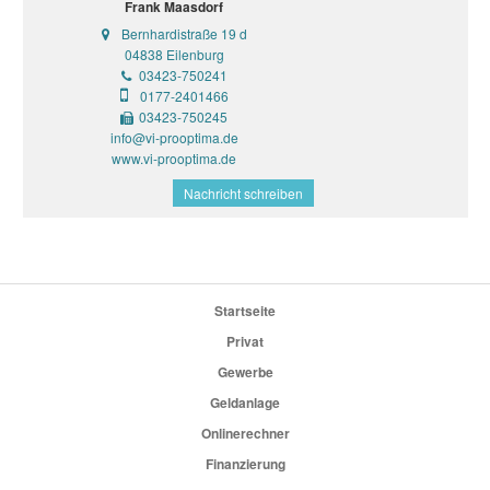
Frank Maasdorf
Bernhardistraße 19 d
04838 Eilenburg
03423-750241
0177-2401466
03423-750245
info@vi-prooptima.de
www.vi-prooptima.de
Nachricht schreiben
Startseite
Privat
Gewerbe
Geldanlage
Onlinerechner
Finanzierung